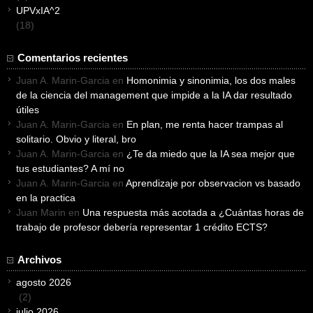
UPVxIA^2
(18)
Comentarios recientes
Juan A. Marin-Garcia
en
Homonimia y sinonimia, los dos males
de la ciencia del management que impide a la IA dar resultado
útiles
Juan A. Marin-Garcia
en
En plan, me renta hacer trampas al
solitario. Obvio y literal, bro
Juan A. Marin-Garcia
en
¿Te da miedo que la IA sea mejor que
tus estudiantes? A mí no
Juan A. Marin-Garcia
en
Aprendizaje por observacion vs basado
en la practica
Juan Marin
en
Una respuesta más acotada a ¿Cuántas horas de
trabajo de profesor debería representar 1 crédito ECTS?
Archivos
agosto 2026
(2)
julio 2026