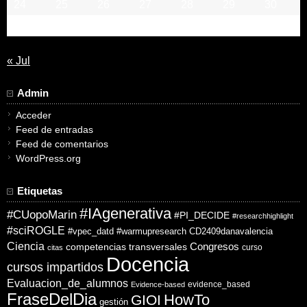
24
25
26
27
28
29
30
31
« Jul
Admin
Acceder
Feed de entradas
Feed de comentarios
WordPress.org
Etiquetas
#IAgenerativa
#CUopoMarin
#PI_DECIDE
#researchhighlight
#sciROGLE
#vpec_datd
#warmupresearch
CD2409danavalencia
Ciencia
competencias transversales
Congresos
curso
citas
Docencia
cursos impartidos
Evaluacion_de_alumnos
evidence_based
Evidence-based
FraseDelDia
HowTo
GIOI
gestión