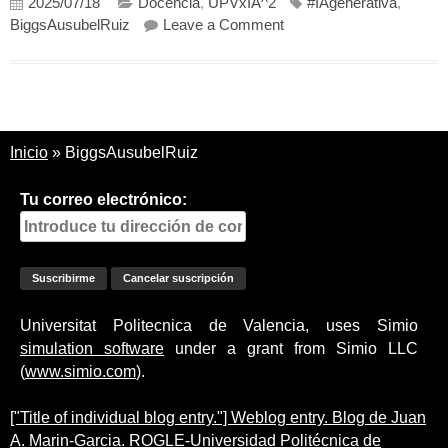
2025/07/18
Docencia
,
UPVxIA^2
#IAgenerativa
,
on ¿La IA generativa ayud
BiggsAusubelRuiz
Leave a Comment
Inicio
»
BiggsAusubelRuiz
Tu correo electrónico:
Universitat Politecnica de Valencia, uses Simio
simulation software
under a grant from Simio LLC
(
www.simio.com
).
["Title of individual blog entry."] Weblog entry. Blog de Juan
A. Marin-Garcia. ROGLE-Universidad Politécnica de