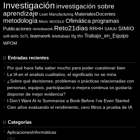
Investigación
investigación sobre
aprendizaje
MaterialesDocentes
Lean Manufacturing
metodología
Ofimática
programas
Mooc
MOODLE
Reto21dias
SIMIO
Publicaciones
RRHH
SAKAI
remotework
Trabajo_en_Equipo
teamwork
tfg
tfm
soft-skills
SoTL
teletrabajo
WPOM
Entradas recientes
Por qué hace falta saber mucho para poder cuestionar bien
La IA en el analisis cualitativo, el significado no se mina
¿Sobre qué decisiones, problemas o prácticas relacionadas con
personas, equipos, participación o mejora continua os gustaría
disponer de mejor evidencia?
I Don’t Want AI to Summarize a Book Before I’ve Even Started
Cien años evaluando el rendimiento, cero filtros a prueba de IA
Categorías
AplicacionesInformáticas
(30)