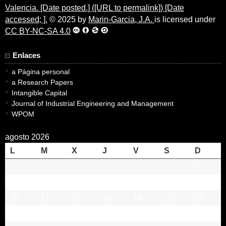
Valencia. [Date posted.] ([URL to permalink]) [Date
accessed; ].
© 2025 by
Marin-Garcia, J.A.
is licensed under
CC BY-NC-SA 4.0
Enlaces
a Página personal
a Research Papers
Intangible Capital
Journal of Industrial Engineering and Management
WPOM
agosto 2026
L
M
X
J
V
S
D
1
2
3
4
5
6
7
8
9
10
11
12
13
14
15
16
17
18
19
20
21
22
23