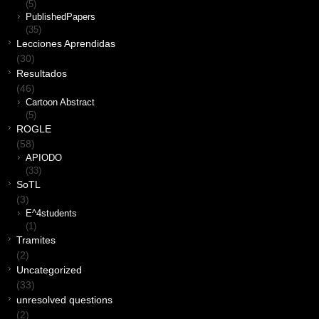
(5)
PublishedPapers
(35)
Lecciones Aprendidas
(30)
Resultados
(46)
Cartoon Abstract
(5)
ROGLE
(58)
APIODO
(33)
SoTL
(3)
E^4students
(1)
Tramites
(2)
Uncategorized
(33)
unresolved questions
(2)