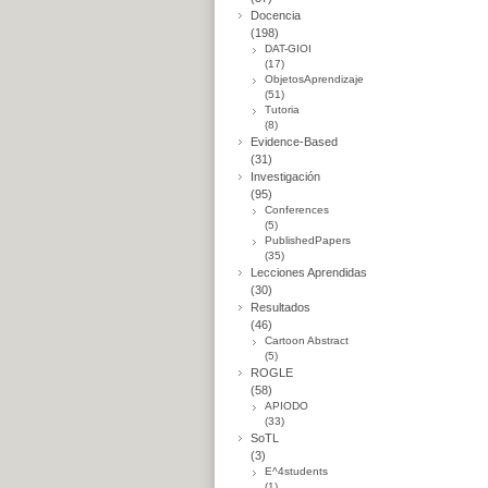
Docencia
(198)
DAT-GIOI
(17)
ObjetosAprendizaje
(51)
Tutoria
(8)
Evidence-Based
(31)
Investigación
(95)
Conferences
(5)
PublishedPapers
(35)
Lecciones Aprendidas
(30)
Resultados
(46)
Cartoon Abstract
(5)
ROGLE
(58)
APIODO
(33)
SoTL
(3)
E^4students
(1)