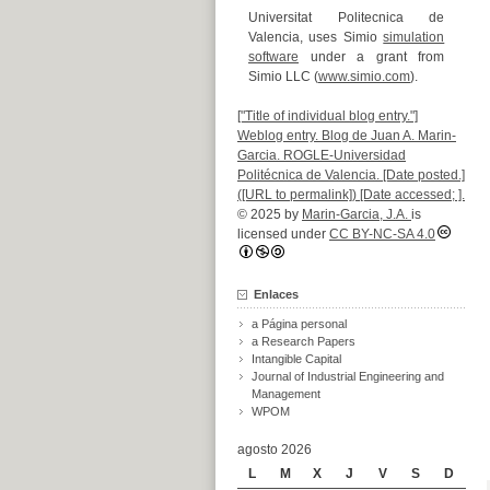
Universitat Politecnica de
Valencia, uses Simio
simulation
software
under a grant from
Simio LLC (
www.simio.com
).
["Title of individual blog entry."]
Weblog entry. Blog de Juan A. Marin-
Garcia. ROGLE-Universidad
Politécnica de Valencia. [Date posted.]
([URL to permalink]) [Date accessed; ].
© 2025 by
Marin-Garcia, J.A.
is
licensed under
CC BY-NC-SA 4.0
Enlaces
a Página personal
a Research Papers
Intangible Capital
Journal of Industrial Engineering and
Management
WPOM
agosto 2026
L
M
X
J
V
S
D