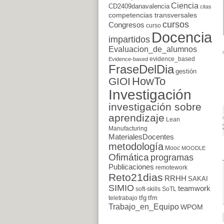
Ciencia
CD2409danavalencia
citas
competencias transversales
cursos
Congresos
curso
Docencia
impartidos
Evaluacion_de_alumnos
evidence_based
Evidence-based
FraseDelDia
gestión
HowTo
GIOI
Investigación
investigación sobre
aprendizaje
Lean
Manufacturing
MaterialesDocentes
metodología
Mooc
MOODLE
Ofimática
programas
Publicaciones
remotework
Reto21dias
RRHH
SAKAI
SIMIO
teamwork
soft-skills
SoTL
tfg
tfm
teletrabajo
Trabajo_en_Equipo
WPOM