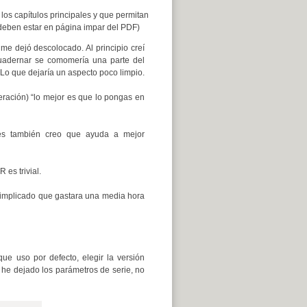
os capítulos principales y que permitan
s deben estar en página impar del PDF)
me dejó descolocado. Al principio creí
cuadernar se comomería una parte del
 Lo que dejaría un aspecto poco limpio.
eración) “lo mejor es que lo pongas en
nes también creo que ayuda a mejor
es trivial.
 implicado que gastara una media hora
ue uso por defecto, elegir la versión
 he dejado los parámetros de serie, no