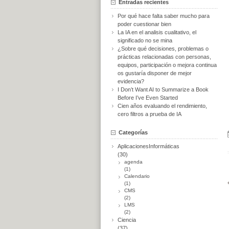
Entradas recientes
Por qué hace falta saber mucho para
poder cuestionar bien
La IA en el analisis cualitativo, el
significado no se mina
¿Sobre qué decisiones, problemas o
prácticas relacionadas con personas,
equipos, participación o mejora continua
os gustaría disponer de mejor
evidencia?
I Don’t Want AI to Summarize a Book
Before I’ve Even Started
Cien años evaluando el rendimiento,
cero filtros a prueba de IA
Categorías
AplicacionesInformáticas
(30)
agenda
(1)
Calendario
(1)
CMS
(2)
LMS
(2)
Ciencia
(37)