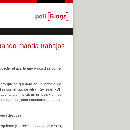
uando manda trabajos
(puede retrasarte uno o dos dias con la
ara que se quedara en un formato fijo
les con el tipo de letra. Revisé el PDF
do” a la primera). En mi tesis y en las
 de sorpresas, como numeros de tablas
 horas despues:
izquierda y derecha o toda en el centro,