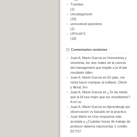
Tramites
(2)
Uncategorized
(33)
unresolved questions
(2)
UPVxIA^2
(18)
Comentarios recientes
Juan A. Marin-Garcia
en
Homonimia y
sinonimia, los dos males de la ciencia
del management que impide a la IA dar
resultado útiles
Juan A. Marin-Garcia
en
En plan, me
renta hacer trampas al solitario. Obvio
y literal, bro
Juan A. Marin-Garcia
en
¿Te da miedo
que la IA sea mejor que tus estudiantes?
A mí no
Juan A. Marin-Garcia
en
Aprendizaje por
observacion vs basado en la practica
Juan Marin
en
Una respuesta más
acotada a ¿Cuántas horas de trabajo de
profesor debería representar 1 crédito
ECTS?