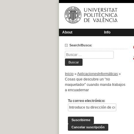
Saltar
al
contenido
About
Info
Search/Busca:
Buscar:
Inicio
»
AplicacionesInformáticas
»
Cosas que descubre un “no
maquetador” cuando manda trabajos
a encuadernar
Tu correo electrónico: