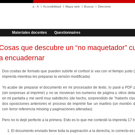
a
·
A
Accesibilidad
Mapa web
Buscar
Directorio
Materiales docentes
Questionnaires
Cosas que descubre un “no maquetador” c
a encuadernar
Dos cositas de formato que pueden subirte el cortisol si vas con el tiempo justo 
imprenta mientras les preparas la versión modificada)
Yo acabe de preparar el documento en mi procesador de texto, lo pasé a PDF p
(sin sorpresas al imprimir) y no se movieran los numeros de página u otros detal
en mi pantalla y me sentí muy satisfecho (de hecho, sorprendido de “haberlo clava
dos oposiciones anteriores el proceso de imprimir fue un martirio (un montón
con !error referencia missing y paginaciones alteradas).
Pero no lo dejé perfecto a la primera. Esto es lo que me contestó la imprenta 17
El documento enviado tiene toda la paginación a la derecha, lo correcto es 