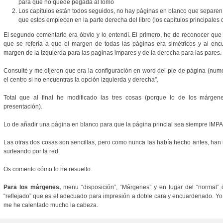
para que no quede pegada al lomo
Los capítulos están todos seguidos, no hay páginas en blanco que separen l
que estos empiecen en la parte derecha del libro (los capítulos principale
El segundo comentario era óbvio y lo entendí. El primero, he de reconocer que 
que se refería a que el margen de todas las páginas era simétricos y al en
margen de la izquierda para las paginas impares y de la derecha para las pares.
Consulté y me dijeron que era la configuración en word del pie de página (num
el centro si no encuentras la opción izquierda y derecha”.
Total que al final he modificado las tres cosas (porque lo de los márge
presentación).
Lo de añadir una página en blanco para que la página princial sea siempre IMPAR 
Las otras dos cosas son sencillas, pero como nunca las había hecho antes, han
surfeando por la red.
Os comento cómo lo he resuelto.
Para los márgenes,
menu “disposición”, “Márgenes” y en lugar del “normal” q
“reflejado” que es el adecuado para impresión a doble cara y encuardenado. Yo
me he calentado mucho la cabeza.