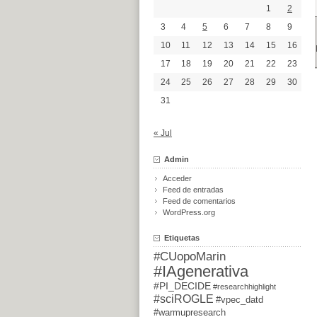
1
2
3
4
5
6
7
8
9
10
11
12
13
14
15
16
17
18
19
20
21
22
23
24
25
26
27
28
29
30
31
« Jul
Admin
Acceder
Feed de entradas
Feed de comentarios
WordPress.org
Etiquetas
#CUopoMarin
#IAgenerativa
#PI_DECIDE
#researchhighlight
#sciROGLE
#vpec_datd
#warmupresearch