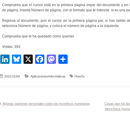
Comprueba que el cursor está en la primera página impar del documento y en 
de página, inserta Número de página, con el formato que te interese. si es una pag
Regresa al documento, pon el cursor en la primera página par, si has salido d
seleciona Número de página, y coloca el número de página a la izquierda
Comprueba que te ha quedado como querías.
Visitas: 393
LinkedIn
Bluesky
X
Facebook
Mastodon
Compartir
2021/11/04
AplicacionesInformáticas
HowTo
Navegación
Algunas opiniones personales sobre los incentivos monetarios
Cosas que me llam
electrónica (porq
de
entradas