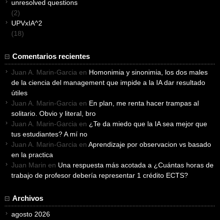
unresolved questions
(2)
UPVxIA^2
(18)
Comentarios recientes
Juan A. Marin-Garcia
en
Homonimia y sinonimia, los dos males
de la ciencia del management que impide a la IA dar resultado
útiles
Juan A. Marin-Garcia
en
En plan, me renta hacer trampas al
solitario. Obvio y literal, bro
Juan A. Marin-Garcia
en
¿Te da miedo que la IA sea mejor que
tus estudiantes? A mí no
Juan A. Marin-Garcia
en
Aprendizaje por observacion vs basado
en la practica
Juan Marin
en
Una respuesta más acotada a ¿Cuántas horas de
trabajo de profesor debería representar 1 crédito ECTS?
Archivos
agosto 2026