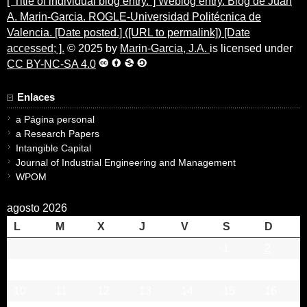
["Title of individual blog entry."] Weblog entry. Blog de Juan
A. Marin-Garcia. ROGLE-Universidad Politécnica de
Valencia. [Date posted.] ([URL to permalink]) [Date
accessed; ].
© 2025 by
Marin-Garcia, J.A.
is licensed under
CC BY-NC-SA 4.0
Enlaces
a Página personal
a Research Papers
Intangible Capital
Journal of Industrial Engineering and Management
WPOM
agosto 2026
L
M
X
J
V
S
D
1
2
3
4
5
6
7
8
9
10
11
12
13
14
15
16