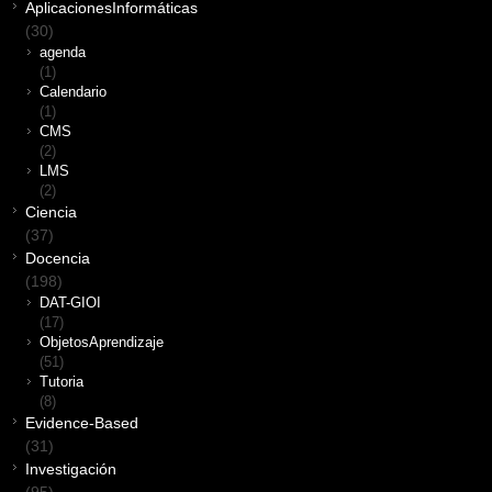
AplicacionesInformáticas
(30)
agenda
(1)
Calendario
(1)
CMS
(2)
LMS
(2)
Ciencia
(37)
Docencia
(198)
DAT-GIOI
(17)
ObjetosAprendizaje
(51)
Tutoria
(8)
Evidence-Based
(31)
Investigación
(95)