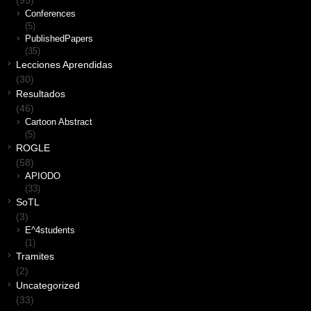
Conferences
(5)
PublishedPapers
(35)
Lecciones Aprendidas
(30)
Resultados
(46)
Cartoon Abstract
(5)
ROGLE
(58)
APIODO
(33)
SoTL
(3)
E^4students
(1)
Tramites
(2)
Uncategorized
(33)