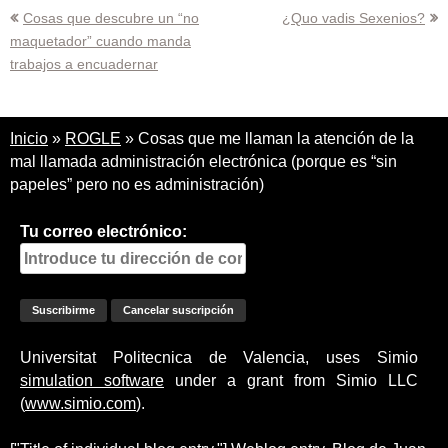
Navegación
Cosas que descubre un “no
¿Quo vadis Sexenios?
maquetador” cuando manda
de
trabajos a encuadernar
entradas
Inicio
»
ROGLE
»
Cosas que me llaman la atención de la
mal llamada administración electrónica (porque es “sin
papeles” pero no es administración)
Tu correo electrónico:
Universitat Politecnica de Valencia, uses Simio
simulation software
under a grant from Simio LLC
(
www.simio.com
).