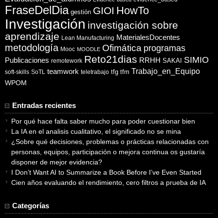
FraseDelDia
HowTo
GIOI
gestión
Investigación
investigación sobre
aprendizaje
MaterialesDocentes
Lean Manufacturing
metodología
Ofimática
programas
Mooc
MOODLE
Reto21dias
SIMIO
Publicaciones
RRHH
SAKAI
remotework
Trabajo_en_Equipo
teamwork
tfg
tfm
soft-skills
SoTL
teletrabajo
WPOM
Entradas recientes
Por qué hace falta saber mucho para poder cuestionar bien
La IA en el analisis cualitativo, el significado no se mina
¿Sobre qué decisiones, problemas o prácticas relacionadas con
personas, equipos, participación o mejora continua os gustaría
disponer de mejor evidencia?
I Don’t Want AI to Summarize a Book Before I’ve Even Started
Cien años evaluando el rendimiento, cero filtros a prueba de IA
Categorías