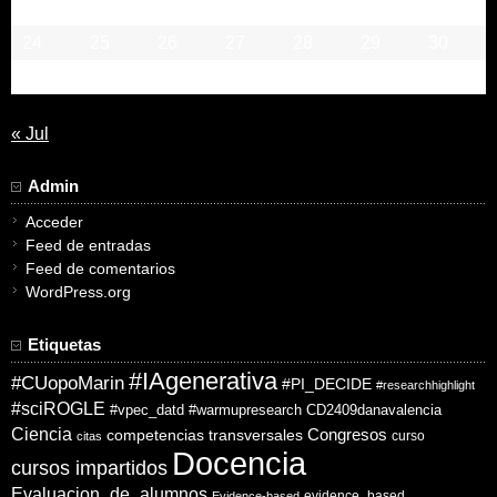
17
18
19
20
21
22
23
24
25
26
27
28
29
30
31
« Jul
Admin
Acceder
Feed de entradas
Feed de comentarios
WordPress.org
Etiquetas
#IAgenerativa
#CUopoMarin
#PI_DECIDE
#researchhighlight
#sciROGLE
#vpec_datd
#warmupresearch
CD2409danavalencia
Ciencia
competencias transversales
Congresos
curso
citas
Docencia
cursos impartidos
Evaluacion_de_alumnos
evidence_based
Evidence-based