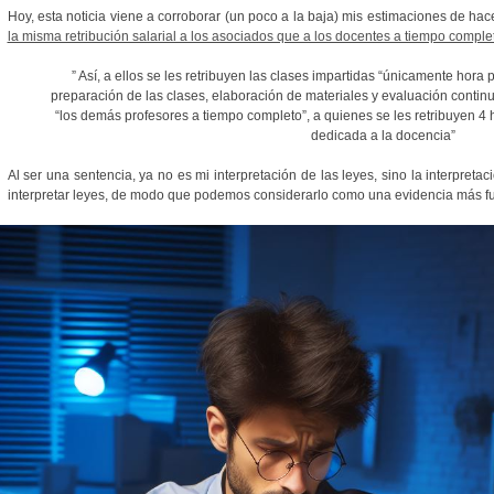
Hoy, esta noticia viene a corroborar (un poco a la baja) mis estimaciones de ha
la misma retribución salarial a los asociados que a los docentes a tiempo comple
” Así, a ellos se les retribuyen las clases impartidas “únicamente hora 
preparación de las clases, elaboración de materiales y evaluación conti
“los demás profesores a tiempo completo”, a quienes se les retribuyen 4 
dedicada a la docencia”
Al ser una sentencia, ya no es mi interpretación de las leyes, sino la interpreta
interpretar leyes, de modo que podemos considerarlo como una evidencia más fue