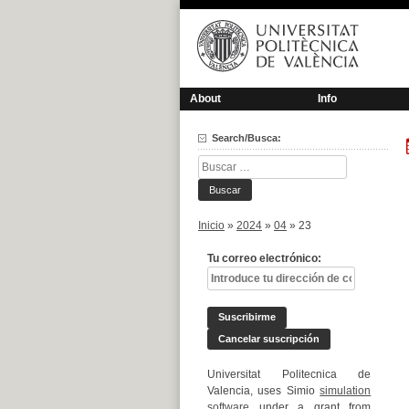
Saltar
al
contenido
About
Info
Search/Busca:
Buscar:
Inicio
»
2024
»
04
»
23
Tu correo electrónico:
Universitat Politecnica de
Valencia, uses Simio
simulation
software
under a grant from