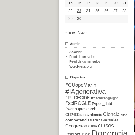
15
16
17
18
19
20
21
22
23
24
25
26
27
28
29
30
« Ene
May »
Admin
Acceder
Feed de entradas
Feed de comentarios
WordPress.org
Etiquetas
#CUopoMarin
#IAgenerativa
#PI_DECIDE
#researchhighlight
#sciROGLE
#vpec_datd
#warmupresearch
Ciencia
CD2409danavalencia
citas
competencias transversales
cursos
Congresos
curso
Docencia
impartidos