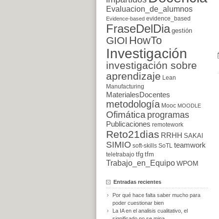
Evaluacion_de_alumnos
evidence_based
Evidence-based
FraseDelDia
gestión
HowTo
GIOI
Investigación
investigación sobre
aprendizaje
Lean
Manufacturing
MaterialesDocentes
metodología
Mooc
MOODLE
Ofimática
programas
Publicaciones
remotework
Reto21dias
RRHH
SAKAI
SIMIO
teamwork
soft-skills
SoTL
tfg
tfm
teletrabajo
Trabajo_en_Equipo
WPOM
Entradas recientes
Por qué hace falta saber mucho para
poder cuestionar bien
La IA en el analisis cualitativo, el
significado no se mina