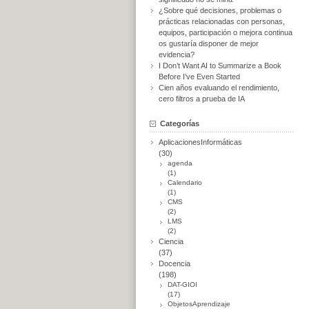
¿Sobre qué decisiones, problemas o
prácticas relacionadas con personas,
equipos, participación o mejora continua
os gustaría disponer de mejor
evidencia?
I Don’t Want AI to Summarize a Book
Before I’ve Even Started
Cien años evaluando el rendimiento,
cero filtros a prueba de IA
Categorías
AplicacionesInformáticas
(30)
agenda
(1)
Calendario
(1)
CMS
(2)
LMS
(2)
Ciencia
(37)
Docencia
(198)
DAT-GIOI
(17)
ObjetosAprendizaje