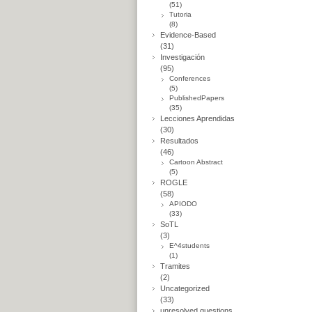
(51)
Tutoria
(8)
Evidence-Based
(31)
Investigación
(95)
Conferences
(5)
PublishedPapers
(35)
Lecciones Aprendidas
(30)
Resultados
(46)
Cartoon Abstract
(5)
ROGLE
(58)
APIODO
(33)
SoTL
(3)
E^4students
(1)
Tramites
(2)
Uncategorized
(33)
unresolved questions