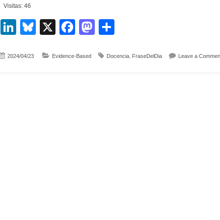
Visitas: 46
LinkedIn
Bluesky
X
Facebook
Mastodon
Compartir
2024/04/23
Evidence-Based
Docencia
,
FraseDelDia
Leave a Commen