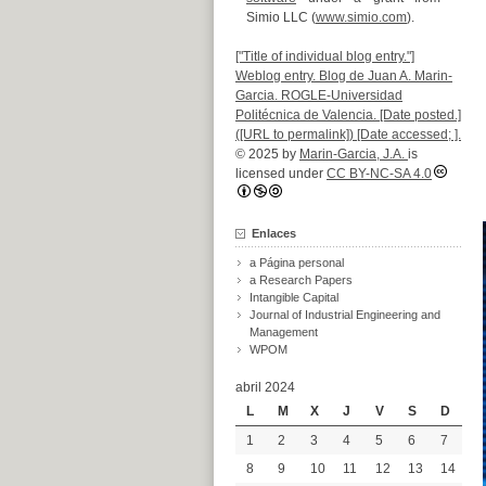
Simio LLC (
www.simio.com
).
["Title of individual blog entry."]
Weblog entry. Blog de Juan A. Marin-
Garcia. ROGLE-Universidad
Politécnica de Valencia. [Date posted.]
([URL to permalink]) [Date accessed; ].
© 2025 by
Marin-Garcia, J.A.
is
licensed under
CC BY-NC-SA 4.0
Enlaces
a Página personal
a Research Papers
Intangible Capital
Journal of Industrial Engineering and
Management
WPOM
abril 2024
L
M
X
J
V
S
D
1
2
3
4
5
6
7
8
9
10
11
12
13
14