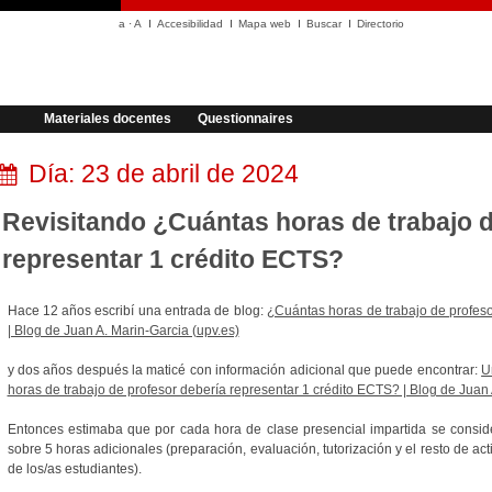
a
·
A
Accesibilidad
Mapa web
Buscar
Directorio
Materiales docentes
Questionnaires
Día:
23 de abril de 2024
Revisitando ¿Cuántas horas de trabajo d
representar 1 crédito ECTS?
Hace 12 años escribí una entrada de blog:
¿Cuántas horas de trabajo de profes
| Blog de Juan A. Marin-Garcia (upv.es)
y dos años después la maticé con información adicional que puede encontrar:
U
horas de trabajo de profesor debería representar 1 crédito ECTS? | Blog de Juan 
Entonces estimaba que por cada hora de clase presencial impartida se conside
sobre 5 horas adicionales (preparación, evaluación, tutorización y el resto de ac
de los/as estudiantes).