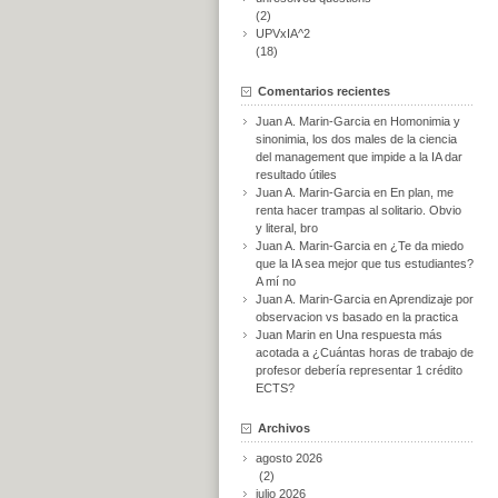
(2)
UPVxIA^2
(18)
Comentarios recientes
Juan A. Marin-Garcia
en
Homonimia y
sinonimia, los dos males de la ciencia
del management que impide a la IA dar
resultado útiles
Juan A. Marin-Garcia
en
En plan, me
renta hacer trampas al solitario. Obvio
y literal, bro
Juan A. Marin-Garcia
en
¿Te da miedo
que la IA sea mejor que tus estudiantes?
A mí no
Juan A. Marin-Garcia
en
Aprendizaje por
observacion vs basado en la practica
Juan Marin
en
Una respuesta más
acotada a ¿Cuántas horas de trabajo de
profesor debería representar 1 crédito
ECTS?
Archivos
agosto 2026
(2)
julio 2026