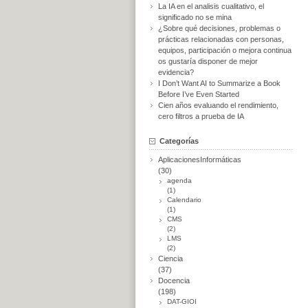
La IA en el analisis cualitativo, el
significado no se mina
¿Sobre qué decisiones, problemas o
prácticas relacionadas con personas,
equipos, participación o mejora continua
os gustaría disponer de mejor
evidencia?
I Don’t Want AI to Summarize a Book
Before I’ve Even Started
Cien años evaluando el rendimiento,
cero filtros a prueba de IA
Categorías
AplicacionesInformáticas
(30)
agenda
(1)
Calendario
(1)
CMS
(2)
LMS
(2)
Ciencia
(37)
Docencia
(198)
DAT-GIOI