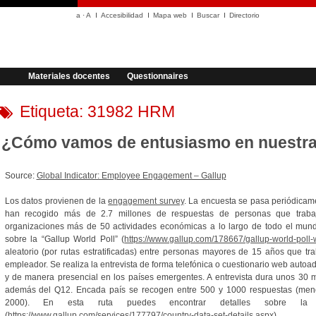
a
·
A
Accesibilidad
Mapa web
Buscar
Directorio
Materiales docentes
Questionnaires
Etiqueta:
31982 HRM
¿Cómo vamos de entusiasmo en nuestra
Source:
Global Indicator: Employee Engagement – Gallup
Los datos provienen de la
engagement survey
. La encuesta se pasa periódicam
han recogido más de 2.7 millones de respuestas de personas que tra
organizaciones más de 50 actividades económicas a lo largo de todo el mun
sobre la “Gallup World Poll” (
https://www.gallup.com/178667/gallup-world-poll
aleatorio (por rutas estratificadas) entre personas mayores de 15 años que tr
empleador. Se realiza la entrevista de forma telefónica o cuestionario web autoa
y de manera presencial en los países emergentes. A entrevista dura unos 30 
además del Q12. Encada país se recogen entre 500 y 1000 respuestas (men
2000). En esta ruta puedes encontrar detalles sobre la 
(
https://www.gallup.com/services/177797/country-data-set-details.aspx
)