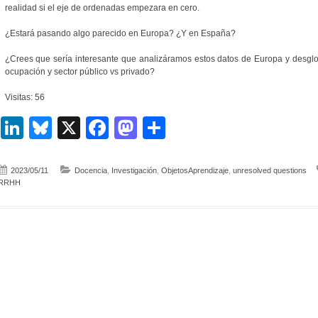
realidad si el eje de ordenadas empezara en cero.
¿Estará pasando algo parecido en Europa? ¿Y en España?
¿Crees que sería interesante que analizáramos estos datos de Europa y desglo
ocupación y sector público vs privado?
Visitas: 56
LinkedIn
Bluesky
X
Facebook
Mastodon
Compartir
2023/05/11
Docencia
,
Investigación
,
ObjetosAprendizaje
,
unresolved questions
RRHH