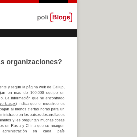
s organizaciones?
ente y según la página web de Gallup,
bajan en más de 100.000 equipo en
do. La información que he encontrado
-work.aspx
) indica que el muestreo es
abajan al menos ciertas horas para un
dministrado en los países desarrollados
minutos y les preguntan muchas cosas
os en Rusia y China que se recogen
administración en cada país