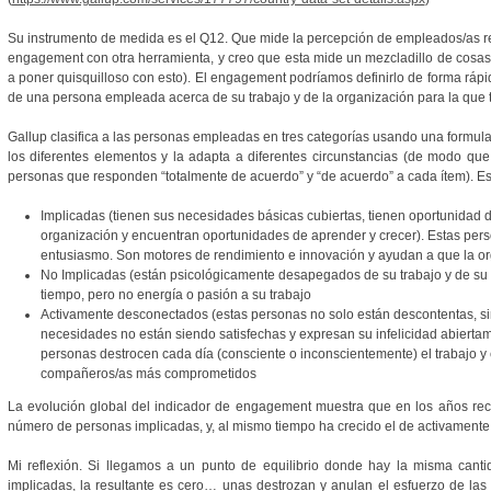
Su instrumento de medida es el Q12. Que mide la percepción de empleados/as res
engagement con otra herramienta, y creo que esta mide un mezcladillo de cosa
a poner quisquilloso con esto). El engagement podríamos definirlo de forma rápi
de una persona empleada acerca de su trabajo y de la organización para la que t
Gallup clasifica a las personas empleadas en tres categorías usando una formul
los diferentes elementos y la adapta a diferentes circunstancias (de modo q
personas que responden “totalmente de acuerdo” y “de acuerdo” a cada ítem). Est
Implicadas (tienen sus necesidades básicas cubiertas, tienen oportunidad de
organización y encuentran oportunidades de aprender y crecer). Estas pe
entusiasmo. Son motores de rendimiento e innovación y ayudan a que la org
No Implicadas (están psicológicamente desapegados de su trabajo y de su
tiempo, pero no energía o pasión a su trabajo
Activamente desconectados (estas personas no solo están descontentas, si
necesidades no están siendo satisfechas y expresan su infelicidad abierta
personas destrocen cada día (consciente o inconscientemente) el trabajo y 
compañeros/as más comprometidos
La evolución global del indicador de engagement muestra que en los años rec
número de personas implicadas, y, al mismo tiempo ha crecido el de activament
Mi reflexión. Si llegamos a un punto de equilibrio donde hay la misma can
implicadas, la resultante es cero… unas destrozan y anulan el esfuerzo de las