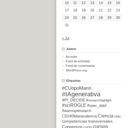
10
11
12
13
14
15
16
17
18
19
20
21
22
23
24
25
26
27
28
29
30
31
« Jul
Admin
Acceder
Feed de entradas
Feed de comentarios
WordPress.org
Etiquetas
#CUopoMarin
#IAgenerativa
#PI_DECIDE
#researchhighlight
#sciROGLE
#vpec_datd
#warmupresearch
Ciencia
CD2409danavalencia
citas
competencias transversales
cursos
Congresos
curso