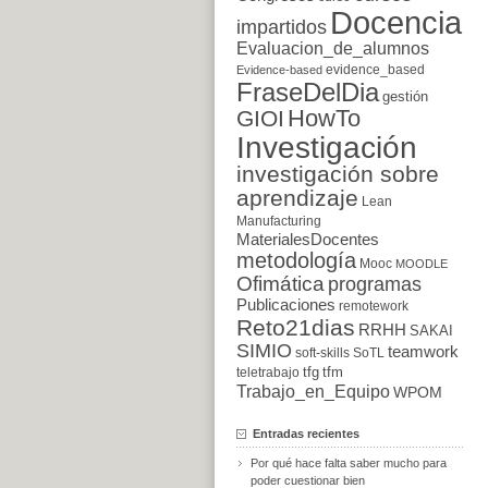
Docencia
impartidos
Evaluacion_de_alumnos
evidence_based
Evidence-based
FraseDelDia
gestión
HowTo
GIOI
Investigación
investigación sobre
aprendizaje
Lean
Manufacturing
MaterialesDocentes
metodología
Mooc
MOODLE
Ofimática
programas
Publicaciones
remotework
Reto21dias
RRHH
SAKAI
SIMIO
teamwork
soft-skills
SoTL
tfg
tfm
teletrabajo
Trabajo_en_Equipo
WPOM
Entradas recientes
Por qué hace falta saber mucho para
poder cuestionar bien