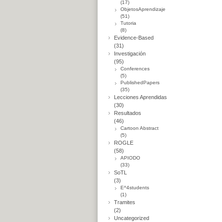
(17)
ObjetosAprendizaje
(51)
Tutoria
(8)
Evidence-Based
(31)
Investigación
(95)
Conferences
(5)
PublishedPapers
(35)
Lecciones Aprendidas
(30)
Resultados
(46)
Cartoon Abstract
(5)
ROGLE
(58)
APIODO
(33)
SoTL
(3)
E^4students
(1)
Tramites
(2)
Uncategorized