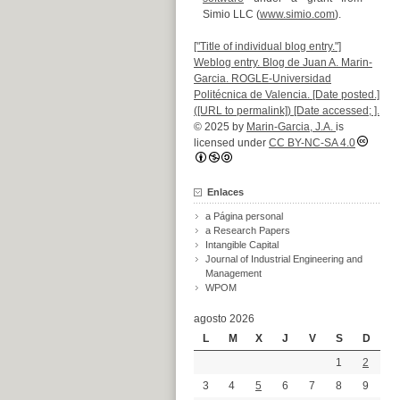
Simio LLC (
www.simio.com
).
["Title of individual blog entry."]
Weblog entry. Blog de Juan A. Marin-
Garcia. ROGLE-Universidad
Politécnica de Valencia. [Date posted.]
([URL to permalink]) [Date accessed; ].
© 2025 by
Marin-Garcia, J.A.
is
licensed under
CC BY-NC-SA 4.0
Enlaces
a Página personal
a Research Papers
Intangible Capital
Journal of Industrial Engineering and
Management
WPOM
agosto 2026
L
M
X
J
V
S
D
1
2
3
4
5
6
7
8
9