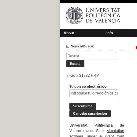
Saltar
al
contenido
About
Info
Search/Busca:
Buscar:
Inicio
»
31982 HRM
Tu correo electrónico:
Universitat Politecnica de
Valencia, uses Simio
simulation
software
under a grant from