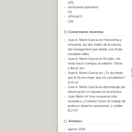
(33)
unresolved questions
(2)
UPVxIA^2
(18)
Comentarios recientes
Juan A. Marin-Garcia
en
Homonimia y
sinonimia, los dos males de la ciencia
del management que impide a la IA dar
resultado útiles
Juan A. Marin-Garcia
en
En plan, me
renta hacer trampas al solitario. Obvio
y literal, bro
Juan A. Marin-Garcia
en
¿Te da miedo
que la IA sea mejor que tus estudiantes?
A mí no
Juan A. Marin-Garcia
en
Aprendizaje por
observacion vs basado en la practica
Juan Marin
en
Una respuesta más
acotada a ¿Cuántas horas de trabajo de
profesor debería representar 1 crédito
ECTS?
Archivos
agosto 2026