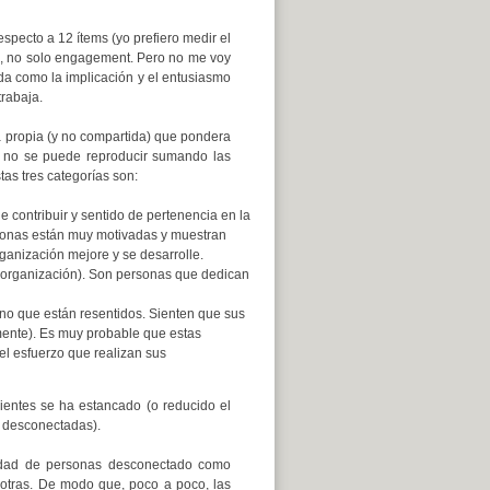
pecto a 12 ítems (yo prefiero medir el
s, no solo engagement. Pero no me voy
da como la implicación y el entusiasmo
rabaja.
a propia (y no compartida) que pondera
ue no se puede reproducir sumando las
as tres categorías son:
 contribuir y sentido de pertenencia en la
rsonas están muy motivadas y muestran
anización mejore y se desarrolle.
 organización). Son personas que dedican
no que están resentidos. Sienten que sus
mente). Es muy probable que estas
el esfuerzo que realizan sus
ientes se ha estancado (o reducido el
e desconectadas).
tidad de personas desconectado como
 otras. De modo que, poco a poco, las