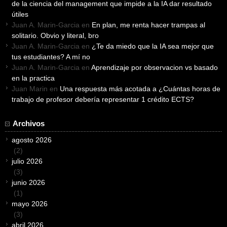
de la ciencia del management que impide a la IA dar resultado
útiles
Juan A. Marin-Garcia
en
En plan, me renta hacer trampas al
solitario. Obvio y literal, bro
Juan A. Marin-Garcia
en
¿Te da miedo que la IA sea mejor que
tus estudiantes? A mí no
Juan A. Marin-Garcia
en
Aprendizaje por observacion vs basado
en la practica
Juan Marin
en
Una respuesta más acotada a ¿Cuántas horas de
trabajo de profesor debería representar 1 crédito ECTS?
Archivos
agosto 2026
(2)
julio 2026
(3)
junio 2026
(1)
mayo 2026
(3)
abril 2026