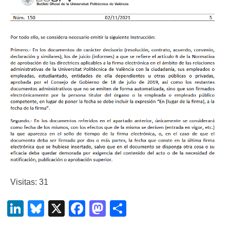
Visitas: 31
LinkedIn
Bluesky
X
Facebook
Mastodon
Compartir