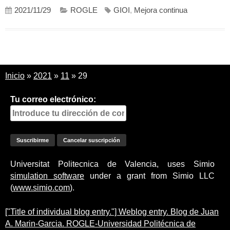
2021/11/29
ROGLE
GIOI
,
Mejora continua
Inicio
»
2021
»
11
»
29
Tu correo electrónico:
Universitat Politecnica de Valencia, uses Simio
simulation software
under a grant from Simio LLC
(
www.simio.com
).
["Title of individual blog entry."] Weblog entry. Blog de Juan
A. Marin-Garcia. ROGLE-Universidad Politécnica de