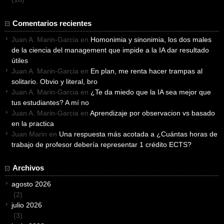
Comentarios recientes
Juan A. Marin-Garcia
en
Homonimia y sinonimia, los dos males
de la ciencia del management que impide a la IA dar resultado
útiles
Juan A. Marin-Garcia
en
En plan, me renta hacer trampas al
solitario. Obvio y literal, bro
Juan A. Marin-Garcia
en
¿Te da miedo que la IA sea mejor que
tus estudiantes? A mí no
Juan A. Marin-Garcia
en
Aprendizaje por observacion vs basado
en la practica
Juan Marin
en
Una respuesta más acotada a ¿Cuántas horas de
trabajo de profesor debería representar 1 crédito ECTS?
Archivos
agosto 2026
(2)
julio 2026
(3)