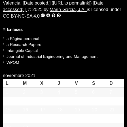
Valencia. [Date posted.] ([URL to permalink]) [Date
accessed; ].
© 2025 by
Marin-Garcia, J.A.
is licensed under
CC BY-NC-SA 4.0
Enlaces
a Página personal
a Research Papers
Intangible Capital
Journal of Industrial Engineering and Management
WPOM
noviembre 2021
L
M
X
J
V
S
D
1
2
3
4
5
6
7
8
9
10
11
12
13
14
15
16
17
18
19
20
21
22
23
24
25
26
27
28