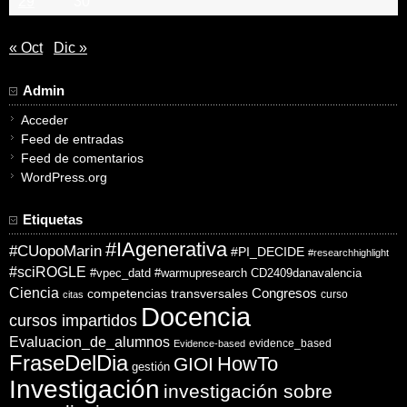
29
30
« Oct
Dic »
Admin
Acceder
Feed de entradas
Feed de comentarios
WordPress.org
Etiquetas
#IAgenerativa
#CUopoMarin
#PI_DECIDE
#researchhighlight
#sciROGLE
#vpec_datd
#warmupresearch
CD2409danavalencia
Ciencia
competencias transversales
Congresos
curso
citas
Docencia
cursos impartidos
Evaluacion_de_alumnos
evidence_based
Evidence-based
FraseDelDia
HowTo
GIOI
gestión
Investigación
investigación sobre