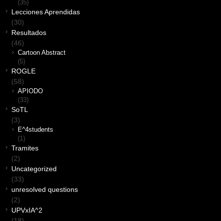
(35)
Lecciones Aprendidas
(30)
Resultados
(46)
Cartoon Abstract
(5)
ROGLE
(58)
APIODO
(33)
SoTL
(3)
E^4students
(1)
Tramites
(2)
Uncategorized
(33)
unresolved questions
(2)
UPVxIA^2
(18)