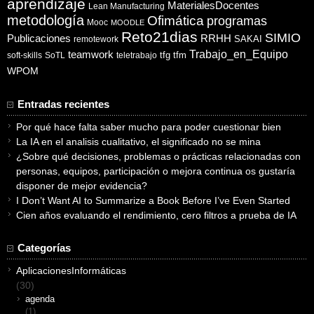
aprendizaje
MaterialesDocentes
Lean Manufacturing
metodología
Ofimática
programas
Mooc
MOODLE
Reto21dias
SIMIO
Publicaciones
RRHH
SAKAI
remotework
Trabajo_en_Equipo
teamwork
tfg
tfm
soft-skills
SoTL
teletrabajo
WPOM
Entradas recientes
Por qué hace falta saber mucho para poder cuestionar bien
La IA en el analisis cualitativo, el significado no se mina
¿Sobre qué decisiones, problemas o prácticas relacionadas con
personas, equipos, participación o mejora continua os gustaría
disponer de mejor evidencia?
I Don’t Want AI to Summarize a Book Before I’ve Even Started
Cien años evaluando el rendimiento, cero filtros a prueba de IA
Categorías
AplicacionesInformáticas
(30)
agenda
(1)